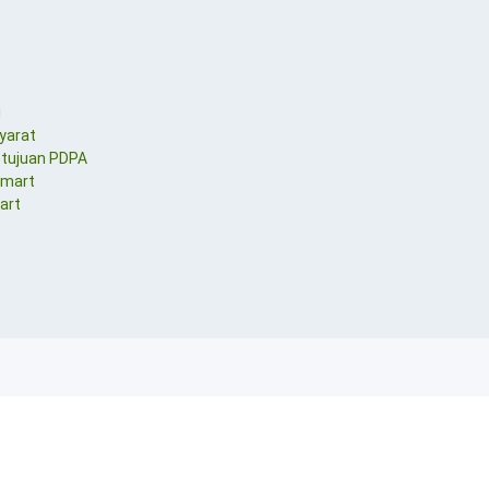
i
yarat
etujuan PDPA
Smart
art