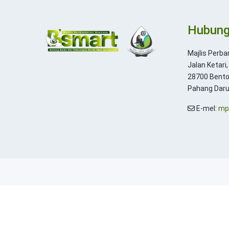
Hubung
Majlis Perb
Jalan Ketari,
28700 Bento
Pahang Dar
E-mel:
mp