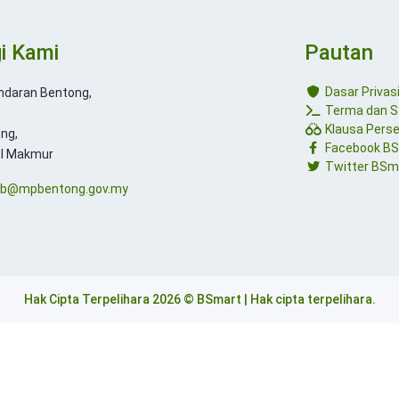
i Kami
Pautan
Dasar Privas
andaran Bentong,
Terma dan S
Klausa Pers
ng,
Facebook B
ul Makmur
Twitter BSm
b@mpbentong.gov.my
Hak Cipta Terpelihara 2026 © BSmart | Hak cipta terpelihara.