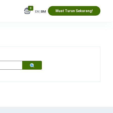
0
Muat Turun Sekarang!
EN |
BM